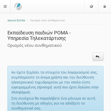
Ε
Ε
$langMenu
π
ί
ι
Αρχική Σελίδα
Ορισμός νέου συνθηματικού
λ
ο
ο
δ
Εκπαίδευση παιδιών ΡΟΜΑ -
γ
ο
Υπηρεσία Τηλεκατάρτισης
ή
ς
Γ
Ορισμός νέου συνθηματικού
λ
ώ
σ
σ
α
Αν έχετε ξεχάσει τα στοιχεία του λογαριασμού σας,
ς
συμπληρώστε το
όνομα χρήστη
και την διεύθυνση
ηλεκτρονικού ταχυδρομείου με την οποία είστε
εγγεγραμμένος (
προσοχή: αυτή που έχετε δηλώσει στην
πλατφόρμα
).
Στη συνέχεια θα παραλάβετε ένα μήνυμα σε αυτή
τη διεύθυνση με οδηγίες για να αλλάξετε το
συνθηματικό σας.