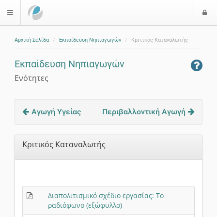
Ε
$langMenu
ί
Αρχική Σελίδα
Εκπαίδευση Νηπιαγωγών
Κριτικός Καταναλωτής
ο
δ
Εκπαίδευση Νηπιαγωγών
ο
ς
Ενότητες
Αγωγή Υγείας
Περιβαλλοντική Αγωγή
Κριτικός Καταναλωτής
Διαπολιτισμικό σχέδιο εργασίας: Το
ραδιόφωνο (εξώφυλλο)