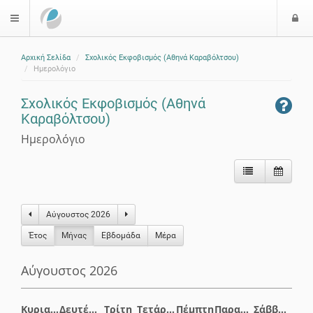
Ε
$langMenu
ί
Αρχική Σελίδα
Σχολικός Εκφοβισμός (Αθηνά Καραβόλτσου)
ο
Ημερολόγιο
δ
ο
Σχολικός Εκφοβισμός (Αθηνά
ς
Καραβόλτσου)
Ημερολόγιο
Αύγουστος 2026
Έτος
Μήνας
Eβδομάδα
Μέρα
Αύγουστος 2026
Κυριακή
Δευτέρα
Τρίτη
Τετάρτη
Πέμπτη
Παρασκευή
Σάββατο