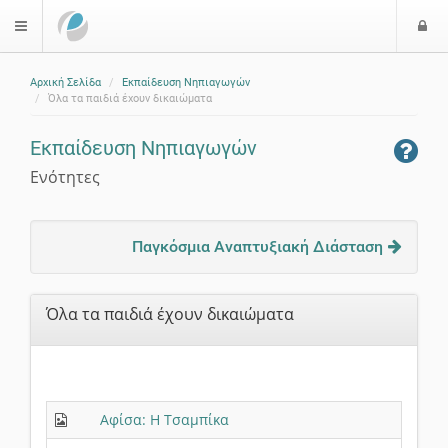
Ε
$langMenu
ί
Αρχική Σελίδα
Εκπαίδευση Νηπιαγωγών
ο
Όλα τα παιδιά έχουν δικαιώματα
δ
ο
Εκπαίδευση Νηπιαγωγών
ς
Ενότητες
Παγκόσμια Αναπτυξιακή Διάσταση
Όλα τα παιδιά έχουν δικαιώματα
Αφίσα: Η Τσαμπίκα